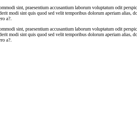
m commodi sint, praesentium accusantium laborum voluptatum odit persp
it modi sint quis quod sed velit temporibus dolorum aperiam alias, dolo
ero a?.
m commodi sint, praesentium accusantium laborum voluptatum odit persp
it modi sint quis quod sed velit temporibus dolorum aperiam alias, dolo
ero a?.